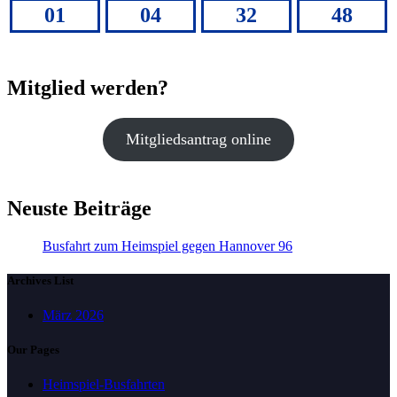
01
04
32
48
Mitglied werden?
Mitgliedsantrag online
Neuste Beiträge
Busfahrt zum Heimspiel gegen Hannover 96
Archives List
März 2026
Our Pages
Heimspiel-Busfahrten