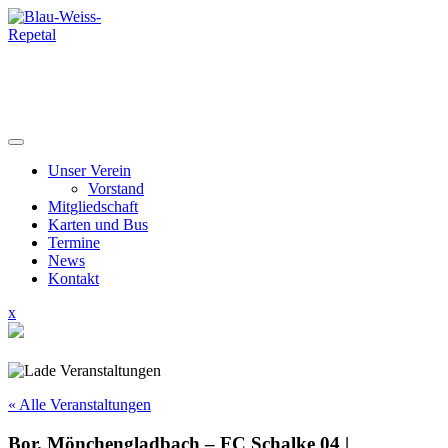
Skip
to
content
Unser Verein
Vorstand
Mitgliedschaft
Karten und Bus
Termine
News
Kontakt
Close
x
Menu
« Alle Veranstaltungen
Bor. Mönchengladbach – FC Schalke 04 |