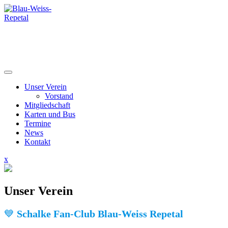
Skip
to
content
Unser Verein
Vorstand
Mitgliedschaft
Karten und Bus
Termine
News
Kontakt
Close
x
Menu
Unser Verein
💙
Schalke Fan‑Club Blau‑Weiss Repetal