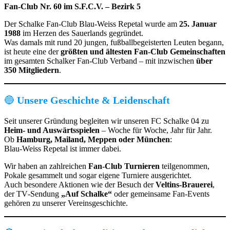
Fan‑Club Nr. 60 im S.F.C.V. – Bezirk 5
Der Schalke Fan‑Club Blau‑Weiss Repetal wurde am
25. Januar
1988
im Herzen des Sauerlands gegründet.
Was damals mit rund 20 jungen, fußballbegeisterten Leuten begann,
ist heute eine der
größten und ältesten Fan‑Club Gemeinschaften
im gesamten Schalker Fan‑Club Verband – mit inzwischen
über
350 Mitgliedern
.
🔵
Unsere Geschichte & Leidenschaft
Seit unserer Gründung begleiten wir unseren FC Schalke 04 zu
Heim- und Auswärtsspielen
– Woche für Woche, Jahr für Jahr.
Ob
Hamburg, Mailand, Meppen oder München
:
Blau‑Weiss Repetal ist immer dabei.
Wir haben an zahlreichen
Fan‑Club Turnieren
teilgenommen,
Pokale gesammelt und sogar eigene Turniere ausgerichtet.
Auch besondere Aktionen wie der Besuch der
Veltins‑Brauerei
,
der TV‑Sendung
„Auf Schalke“
oder gemeinsame Fan‑Events
gehören zu unserer Vereinsgeschichte.