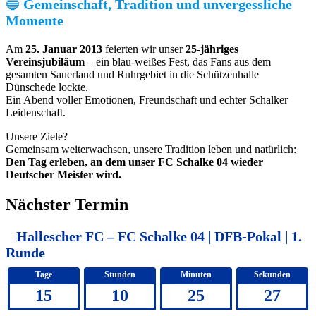
🔵
Gemeinschaft, Tradition und unvergessliche
Momente
Am
25. Januar 2013
feierten wir unser
25‑jähriges
Vereinsjubiläum
– ein blau‑weißes Fest, das Fans aus dem
gesamten Sauerland und Ruhrgebiet in die Schützenhalle
Dünschede lockte.
Ein Abend voller Emotionen, Freundschaft und echter Schalker
Leidenschaft.
Unsere Ziele?
Gemeinsam weiterwachsen, unsere Tradition leben und natürlich:
Den Tag erleben, an dem unser FC Schalke 04 wieder
Deutscher Meister wird.
Nächster Termin
Hallescher FC – FC Schalke 04 | DFB-Pokal | 1.
Runde
Tage
Stunden
Minuten
Sekunden
15
10
25
27