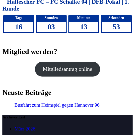
Hallescher FC – FC Schalke 04 | DFB-Pokal | 1.
Runde
Tage
Stunden
Minuten
Sekunden
16
03
13
53
Mitglied werden?
Mitgliedsantrag online
Neuste Beiträge
Busfahrt zum Heimspiel gegen Hannover 96
Archives List
März 2026