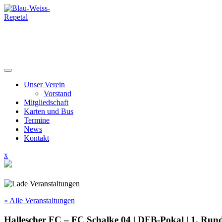
Skip
to
content
Unser Verein
Vorstand
Mitgliedschaft
Karten und Bus
Termine
News
Kontakt
Close
x
Menu
« Alle Veranstaltungen
Hallescher FC – FC Schalke 04 | DFB-Pokal | 1. Run