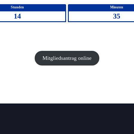
Stunden
Minuten
14
35
Mitgliedsantrag online