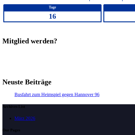
Tage
16
Mitglied werden?
Neuste Beiträge
Busfahrt zum Heimspiel gegen Hannover 96
Archives List
März 2026
Our Pages