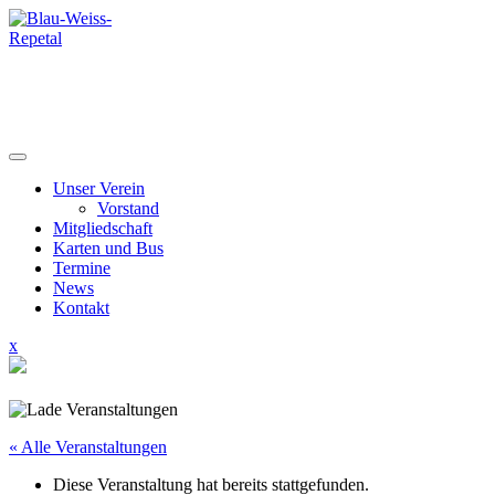
Skip
to
content
Unser Verein
Vorstand
Mitgliedschaft
Karten und Bus
Termine
News
Kontakt
Close
x
Menu
« Alle Veranstaltungen
Diese Veranstaltung hat bereits stattgefunden.