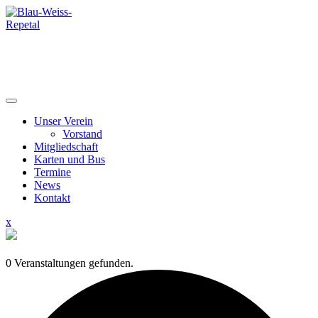
Skip
to
content
Unser Verein
Vorstand
Mitgliedschaft
Karten und Bus
Termine
News
Kontakt
Close
x
Menu
0 Veranstaltungen gefunden.